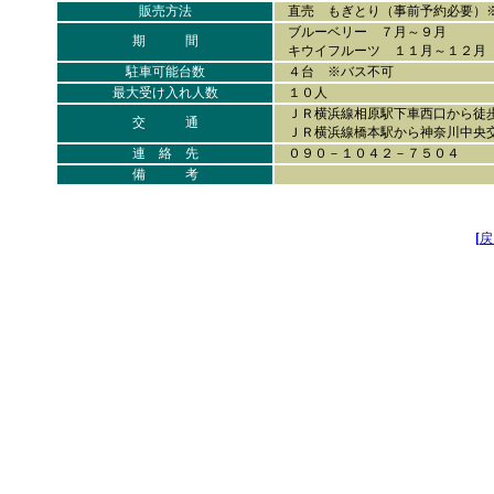
販売方法
直売 もぎとり（事前予約必要）※
ブルーベリー ７月～９月
期 間
キウイフルーツ １１月～１２月
駐車可能台数
４台 ※バス不可
最大受け入れ人数
１０人
ＪＲ横浜線相原駅下車西口から徒
交 通
ＪＲ横浜線橋本駅から神奈川中央交
連 絡 先
０９０－１０４２－７５０４
備 考
[
戻