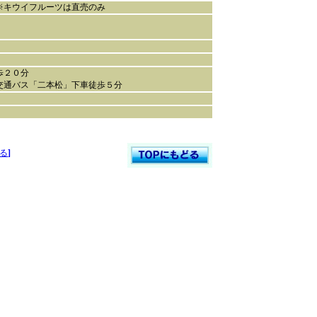
キウイフルーツは直売のみ
歩２０分
通バス「二本松」下車徒歩５分
る
]