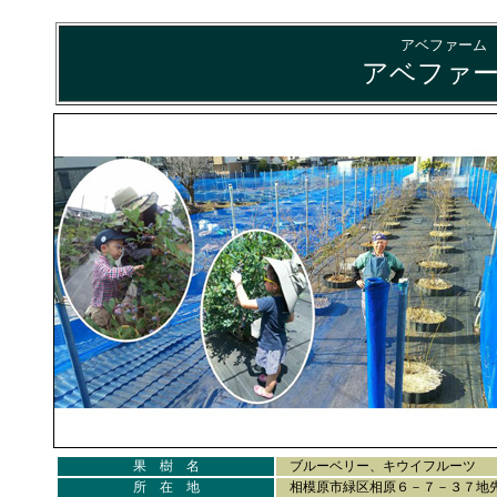
アベファーム
アベファ
果 樹 名
ブルーベリー、キウイフルーツ
所 在 地
相模原市緑区相原６－７－３７地