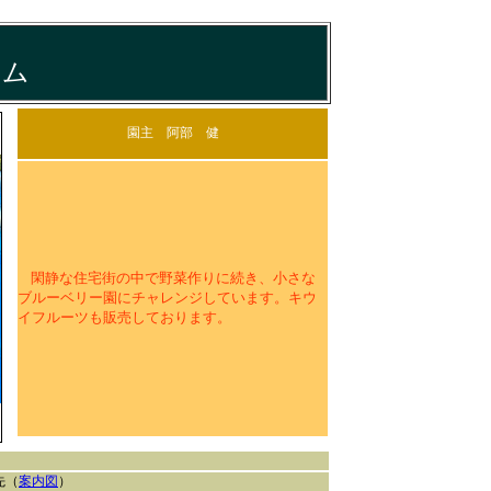
ーム
園主 阿部 健
閑静な住宅街の中で野菜作りに続き、小さな
ブルーベリー園にチャレンジしています。キウ
イフルーツも販売しております。
先（
案内図
）