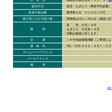
所 在 地
相模原市緑区吉野７３５－３（
案
販売方法
直売・もぎとり（事前予約必要）
駐車可能台数
乗用車５台 マイクロバス可
最大受け入れ可能人数
団体様は10人～20人位（相談に
直 売 ６月～９月
期 間
もぎとり ６月末～９月
宅配は相談に応じます。
交 通
ＪＲ中央線相模湖駅（ご希望によ
連 絡 先
TEL・FAX ０４２－６８７－
ホームページアドレス
メールアドレス
備 考
[
戻