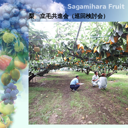
梨 立毛共進会（巡回検討会）