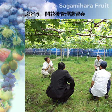
ぶどう 開花後管理講習会